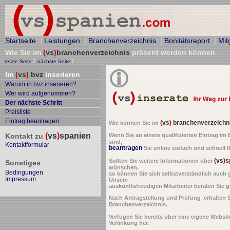
|
|
|
|
Startseite
Leistungen
Branchenverzeichnis
Bonitätsreport
Mit
Wie Sie im
(
vs
)
branchenverzeichnis
präsent werden können
/
/
letzte Seite
nächste Seite
Im
(
vs
)
bvz
inserieren
Warum in bvz inserieren?
Wer wird aufgenommen?
Der nächste Schritt
Preisliste
Eintrag beantragen
(
vs
)
branchenverzeichn
Wie können Sie im
(
vs
)
spanien
Kontakt zu
Wenn Sie an einem qualifizierten Eintrag im
sind,
Kontaktformular
beantragen
Sie online einfach und schnell Ih
(
vs
)
s
Sollten Sie weitere Informationen über
Sonstiges
wünschen,
Bedingungen
so können Sie sich selbstverständlich auch 
Impressum
Unsere
auskunftsfreudigen Mitarbeiter beraten Sie g
Nach Antragstellung und Prüfung erhalten 
Branchenverzeichnis.
Verfügen Sie bereits über eine eigene Website
Verlinkung her.