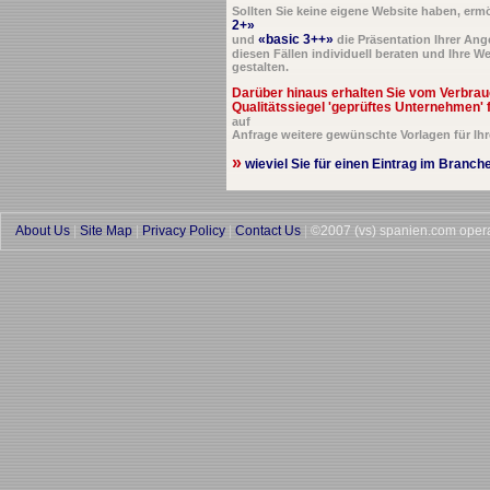
Sollten Sie keine eigene Website haben, er
2+»
«basic 3++»
und
die Präsentation Ihrer Ange
diesen Fällen individuell beraten und Ihre
gestalten.
Darüber hinaus erhalten Sie vom Verbrau
Qualitätssiegel 'geprüftes Unternehmen' f
auf
Anfrage weitere gewünschte Vorlagen für Ih
»
wieviel Sie für einen Eintrag im Branch
About Us
|
Site Map
|
Privacy Policy
|
Contact Us
|
©2007 (vs) spanien.com oper