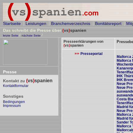
|
|
|
|
Startseite
Leistungen
Branchenverzeichnis
Bonitätsreport
Mit
Das schreibt die Presse über
(
vs
)
spanien
/
/
letzte Seite
nächste Seite
Presseerklärungen von
Pressebe
(
vs
)
spanien
»»
Presseportal
Mallorca 
Mallorca 
Wochenbla
Kanarenj
Presse
Teneriffa
IHK Thüri
IHK Brem
(
vs
)
spanien
Kontakt zu
Neue Pres
Kontaktformular
Neue Pres
auswande
auswande
Sonstiges
Costa Bl
Bedingungen
Teneriff
Impressum
Madrid fü
Neue Pre
Mallorca 
Madrid fü
Sander To
Mallorca 
Mallorcab