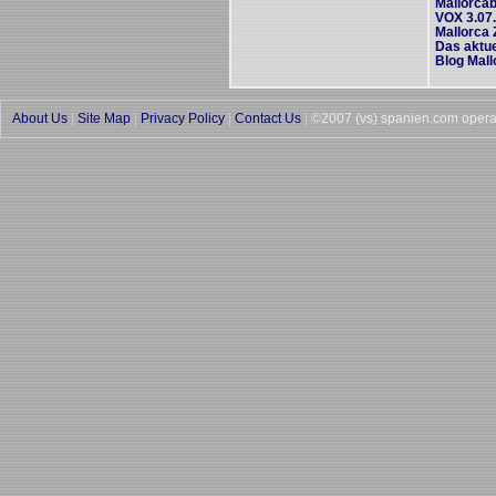
Mallorcab
VOX 3.07
Mallorca Z
Das aktue
Blog Mal
About Us
|
Site Map
|
Privacy Policy
|
Contact Us
|
©2007 (vs) spanien.com opera