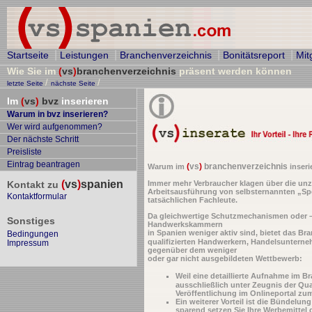
|
|
|
|
Startseite
Leistungen
Branchenverzeichnis
Bonitätsreport
Mit
Wie Sie im
(
vs
)
branchenverzeichnis
präsent werden können
/
/
letzte Seite
nächste Seite
Im
(
vs
)
bvz
inserieren
Warum in bvz inserieren?
Wer wird aufgenommen?
Der nächste Schritt
Preisliste
Eintrag beantragen
(
vs
)
branchenverzeichnis
Warum im
inseri
(
vs
)
spanien
Kontakt zu
Immer mehr Verbraucher klagen über die unzu
Arbeitsausführung von selbsternannten „Spe
Kontaktformular
tatsächlichen Fachleute.
Da gleichwertige Schutzmechanismen oder –
Sonstiges
Handwerkskammern
in Spanien weniger aktiv sind, bietet das B
Bedingungen
qualifizierten Handwerkern, Handelsunterneh
Impressum
gegenüber dem weniger
oder gar nicht ausgebildeten Wettbewerb:
Weil eine detaillierte Aufnahme im 
ausschließlich unter Zeugnis der Quali
Veröffentlichung im Onlineportal zu
Ein weiterer Vorteil ist die Bündelu
sparend setzen Sie Ihre Werbemittel g