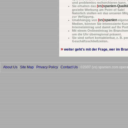
und problemlos recherchieren kann.
(
vs
)
spanien-Qualit
Sie erhalten das
gezielte Werbung am Point of Sale!
Natürlich stellen wir das unseren Mit
zur Verfügung.
(
vs
)
spanien
Unabhängig von
eigene
Medien, können Sie interessierte Kun
Interneteintrag und damit auf Ihr Por
Mit einem Onlineeintrag im Branche
um die Uhr überregional präsent.
Sie sind sofort kontaktierbar, z. B. p
Geschäftsschließzeiten.
»
weiter geht's mit der Frage, wer im Bra
About Us
|
Site Map
|
Privacy Policy
|
Contact Us
|
©2007 (vs) spanien.com opera