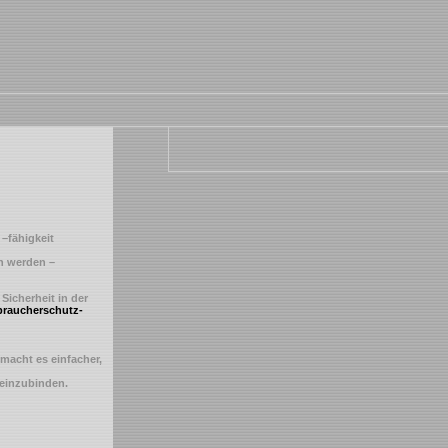
–fähigkeit
n werden –
icherheit in der
braucherschutz-
macht es einfacher,
 einzubinden.