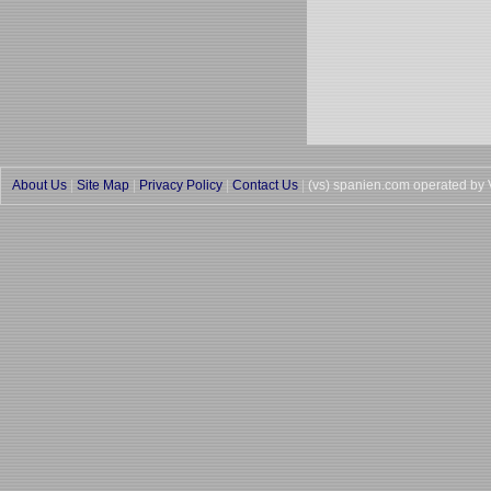
About Us
|
Site Map
|
Privacy Policy
|
Contact Us
|
(vs) spanien.com operated by