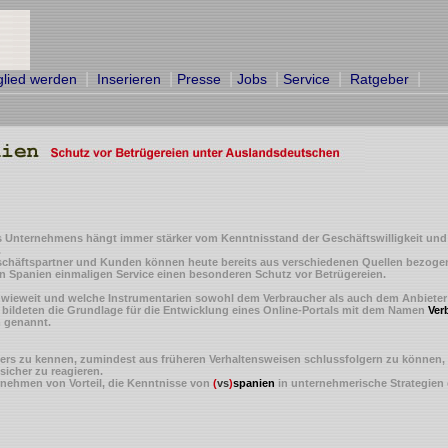
|
|
|
|
|
|
glied werden
Inserieren
Presse
Jobs
Service
Ratgeber
nes Unternehmens hängt immer stärker vom Kenntnisstand der Geschäftswilligkeit und 
.
eschäftspartner und Kunden können heute bereits aus verschiedenen Quellen bezoge
in Spanien einmaligen Service einen besonderen Schutz vor Betrügereien.
ieweit und welche Instrumentarien sowohl dem Verbraucher als auch dem Anbieter S
, bildeten die Grundlage für die Entwicklung eines Online-Portals mit dem Namen
Ver
n
genannt.
rs zu kennen, zumindest aus früheren Verhaltensweisen schlussfolgern zu können, 
icher zu reagieren.
rnehmen von Vorteil, die Kenntnisse von
(
vs
)
spanien
in unternehmerische Strategien