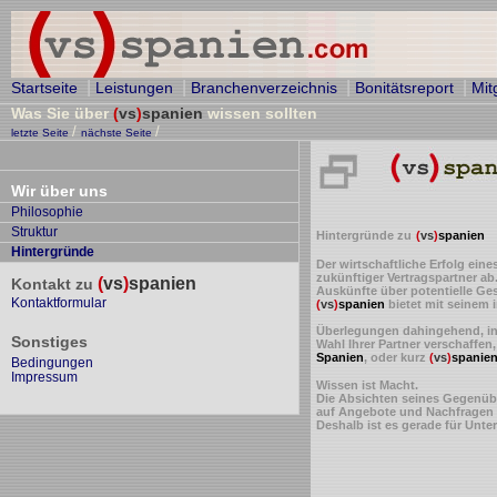
|
|
|
|
Startseite
Leistungen
Branchenverzeichnis
Bonitätsreport
Mit
Was Sie über
(
vs
)
spanien
wissen sollten
/
/
letzte Seite
nächste Seite
Wir über uns
Philosophie
Struktur
Hintergründe zu
(
vs
)
spanien
Hintergründe
Der wirtschaftliche Erfolg ei
zukünftiger Vertragspartner ab
(
vs
)
spanien
Kontakt zu
Auskünfte über potentielle G
Kontaktformular
(
vs
)
spanien
bietet mit seinem 
Überlegungen dahingehend, inw
Sonstiges
Wahl Ihrer Partner verschaffen
Spanien
, oder kurz
(
vs
)
spanie
Bedingungen
Impressum
Wissen ist Macht.
Die Absichten seines Gegenübe
auf Angebote und Nachfragen s
Deshalb ist es gerade für Unte