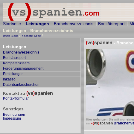
|
|
|
|
Startseite
Leistungen
Branchenverzeichnis
Bonitätsreport
Mi
Leistungen - Branchenverzeichnis
/
/
letzte Seite
nächste Seite
(
vs
)
spanien
- Branche
Leistungen
Branchenverzeichnis
Bonitätsreport
Kompetenzteam
Forderungsmanagement
Ermittlungen
Inkasso
Datenbankrecherchen
(
vs
)
spanien
Kontakt zu
Kontaktformular
Sonstiges
Bedingungen
Impressum
Hier gelangen Sie mit nur eine
»
(
vs
)
spanien
Branchenver
im