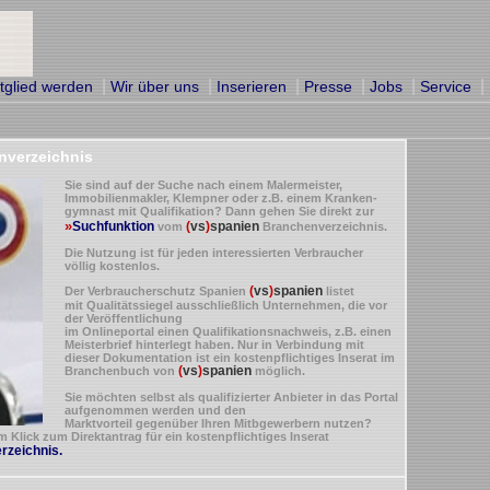
|
|
|
|
|
|
tglied werden
Wir über uns
Inserieren
Presse
Jobs
Service
nverzeichnis
Sie sind auf der Suche nach einem Malermeister,
Immobilienmakler, Klempner oder z.B. einem Kranken-
gymnast mit Qualifikation? Dann gehen Sie direkt zur
»
Suchfunktion
(
vs
)
spanien
vom
Branchenverzeichnis.
Die Nutzung ist für jeden interessierten Verbraucher
völlig kostenlos.
(
vs
)
spanien
Der Verbraucherschutz Spanien
listet
mit Qualitätssiegel ausschließlich Unternehmen, die vor
der Veröffentlichung
im Onlineportal einen Qualifikationsnachweis, z.B. einen
Meisterbrief hinterlegt haben. Nur in Verbindung mit
dieser Dokumentation ist ein kostenpflichtiges Inserat im
(
vs
)
spanien
Branchenbuch von
möglich.
Sie möchten selbst als qualifizierter Anbieter in das Portal
aufgenommen werden und den
Marktvorteil gegenüber Ihren Mitbgewerbern nutzen?
m Klick zum Direktantrag für ein kostenpflichtiges Inserat
zeichnis.