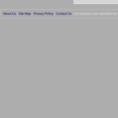
About Us
|
Site Map
|
Privacy Policy
|
Contact Us
|
(vs) spanien.com operated by