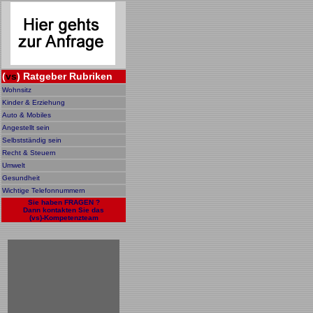
(
vs
) Ratgeber Rubriken
Wohnsitz
Kinder & Erziehung
Auto & Mobiles
Angestellt sein
Selbstständig sein
Recht & Steuern
Umwelt
Gesundheit
Wichtige Telefonnummern
Sie haben FRAGEN ?
Dann kontakten Sie das
(vs)-Kompetenzteam