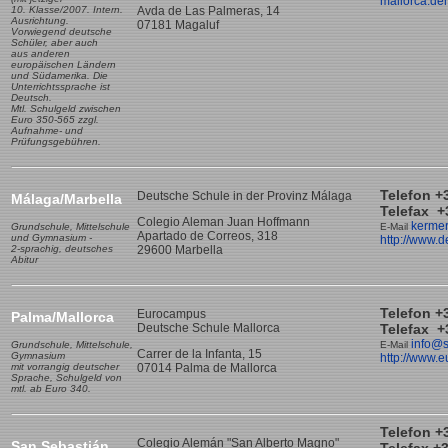
mallorca.de
10. Klasse/2007. Intern.
Avda de Las Palmeras, 14
Ausrichtung.
07181 Magaluf
Vorwiegend deutsche
Schüler, aber auch
aus anderen
europäischen Ländern
und
Südamerika. Die
Unterrichtssprache ist
Deutsch.
Mtl. Schulgeld zwischen
Euro 350-565
zzgl.
Aufnahme- und
Prüfungsgebühren.
Telefon +
Deutsche Schule in der Provinz Málaga
Málaga/Marbella
Telefax +
Colegio Aleman Juan Hoffmann
kerme
Grundschule, Mittelschule
E-Mail
Apartado de Correos, 318
und Gymnasium -
http://www.
2-sprachig, deutsches
29600 Marbella
Abitur
Telefon +
Eurocampus
Palma/Mallorca
Deutsche Schule Mallorca
Telefax +
info@s
Grundschule, Mittelschule,
E-Mail
Carrer de la Infanta, 15
Gymnasium
http://www.
mit vorrangig deutscher
07014 Palma de Mallorca
Sprache, Schulgeld
von
mtl. ab Euro 340.
Telefon +
Colegio Alemán "San Alberto Magno"
San Sebastián