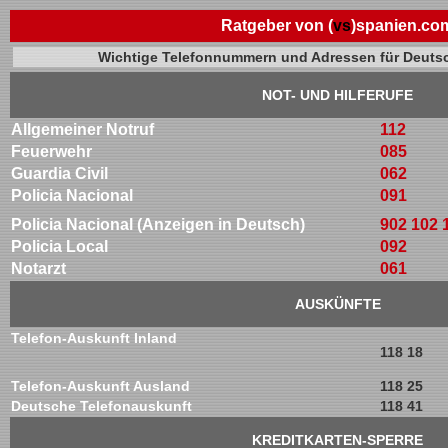
Ratgeber von (
vs
)spanien.co
Wichtige Telefonnummern und Adressen für Deutsc
NOT- UND HILFERUFE
Allgemeiner Notruf
112
Feuerwehr
085
Guardia Civil
062
Policia Nacional
091
Policia Nacional (Anzeigen in Deutsch)
902 102 
Policia Local
092
Notarzt
061
AUSKÜNFTE
Telefon-Auskunft Inland
118 18
Telefon-Auskunft Ausland
118 25
Deutsche Telefonauskunft
118 41
KREDITKARTEN-SPERRE