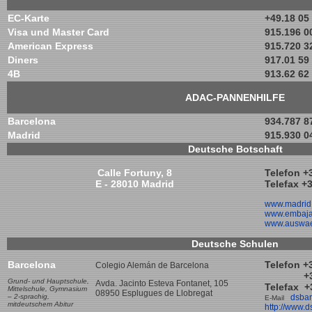
EC-Karte
+49.18 05
Visa und Master Card
915.196 0
American Express
915.720 3
Diners
917.01 59
4B
913.62 62
ADAC-PANNENHILFE
Barcelona
934.787 8
Madrid
915.930 0
Deutsche Botschaft
Calle Fortuny, 8
Telefon +
E - 28010 Madrid
Telefax +
www.madrid.
www.embaja
www.auswae
Deutsche Schulen
Barcelona
Telefon +
Colegio Alemán de Barcelona
+34.93
Grund- und Hauptschule,
Avda. Jacinto Esteva Fontanet, 105
Telefax +
Mittelschule,
Gymnasium
08950 Esplugues de Llobregat
– 2-sprachig,
dsba
E-Mail
mit
deutschem Abitur
http://www.