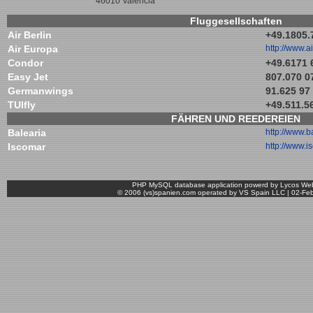
46010 Valencia
Fluggesellschaften
Air Berlin
+49.1805.
Air Europa
http://www.
Condor
+49.6171 
Easy Jet
807.070 0
Germanwings
91.625 97
TUIfly
+49.511.5
FÄHREN UND REEDEREIEN
Balearia
http://www.b
Iscomar
http://www.
PHP MySQL database application powerd by Lycos We
© 2006 (vs)spanien.com operated by VS Spain LLC |
02-Fe