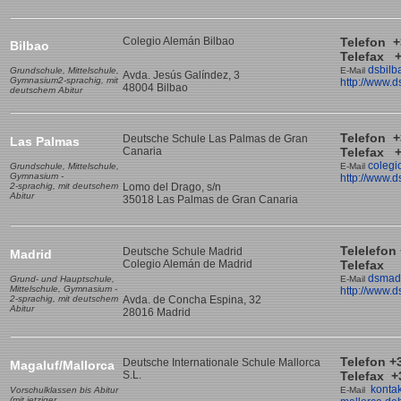
Colegio Alemán Bilbao
Telefon +
Bilbao
Telefax +
dsbilb
Grundschule, Mittelschule,
E-Mail
Avda. Jesús Galíndez, 3
Gymnasium
2-sprachig, mit
http://www.d
48004 Bilbao
deutschem Abitur
Telefon +
Deutsche Schule Las Palmas de Gran
L
as Palmas
Canaria
Telefax +
colegi
Grundschule, Mittelschule,
E-Mail
Gymnasium -
http://www.d
2-sprachig, mit deutschem
Lomo del Drago, s/n
Abitur
35018 Las Palmas de Gran Canaria
Telelefon
Deutsche Schule Madrid
Madrid
Colegio Alemán de Madrid
Telefax +
dsmad
Grund- und Hauptschule,
E-Mail
Mittelschule, Gymnasium -
http://www.
2-sprachig, mit deutschem
Avda. de Concha Espina, 32
Abitur
28016 Madrid
Telefon +
Deutsche Internationale Schule Mallorca
Magaluf/Mallorca
S.L.
Telefax +
konta
Vorschulklassen bis Abitur
E-Mail
(mit jetziger