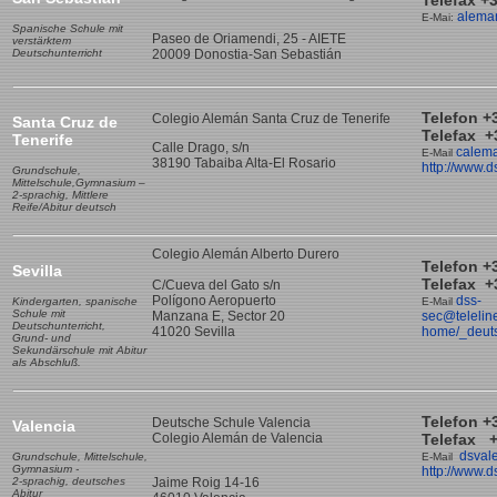
Telefax +
alema
E-Mai:
Spanische Schule mit
Paseo de Oriamendi, 25 - AIETE
verstärktem
Deutschunterricht
20009 Donostia-San Sebastián
Telefon +
Colegio Alemán Santa Cruz de Tenerife
Santa Cruz de
Telefax +
Tenerife
Calle Drago, s/n
calem
E-Mail
38190 Tabaiba Alta-El Rosario
http://www.d
Grundschule,
Mittelschule,Gymnasium –
2-sprachig, Mittlere
Reife/Abitur deutsch
Colegio Alemán Alberto Durero
Telefon +
Sevilla
Telefax +
C/Cueva del Gato s/n
Polígono Aeropuerto
dss-
Kindergarten, spanische
E-Mail
Schule mit
Manzana E, Sector 20
sec@telelin
Deutschunterricht,
41020 Sevilla
home/_deut
Grund- und
Sekundärschule mit Abitur
als Abschluß.
Telefon +
Deutsche Schule Valencia
Valencia
Colegio Alemán de Valencia
Telefax +
dsval
Grundschule, Mittelschule,
E-Mail
Gymnasium -
http://www.d
2-sprachig, deutsches
Jaime Roig 14-16
Abitur